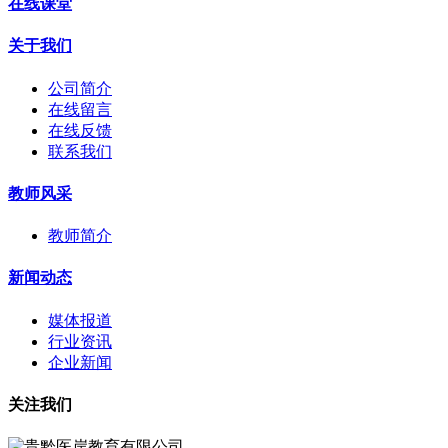
在线课堂
关于我们
公司简介
在线留言
在线反馈
联系我们
教师风采
教师简介
新闻动态
媒体报道
行业资讯
企业新闻
关注我们