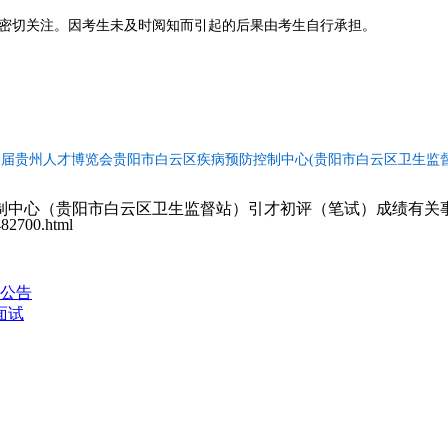
生密切关注。因考生未及时阅知而引起的后果由考生自行承担。
四届贵州人才博览会贵阳市白云区疾病预防控制中心(贵阳市白云区卫生监督站)
中心（贵阳市白云区卫生监督站）引才初评（笔试）成绩有关事宜
482700.html
公告
面试