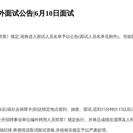
面试公告|6月10日面试
简章》规定,现将进入面试人员名单予以公告(面试人员名单见附件)。另就
份证(或社会保障卡)到达指定地点签到、抽签、面试,迟到15分钟(8:15以后
6年公开招聘事业单位编外聘用人员简章》规定执行。并将总成绩在湄潭县人
考场纪律,将视情况取消面试资格,并按相关规定予以严肃处理。