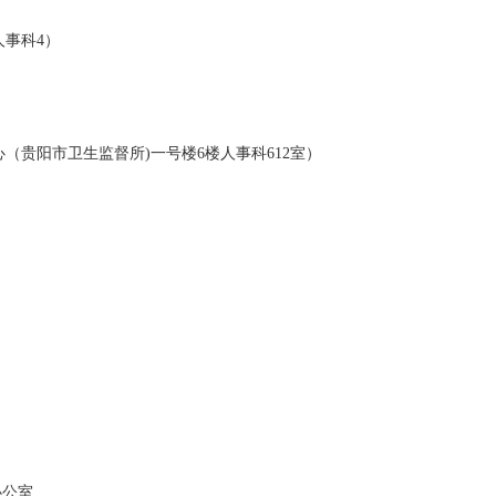
人事科4）
（贵阳市卫生监督所)一号楼6楼人事科612室）
办公室