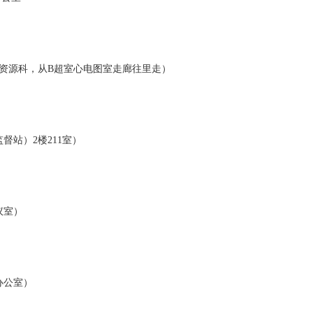
力资源科，从B超室心电图室走廊往里走）
督站）2楼211室）
议室）
办公室）