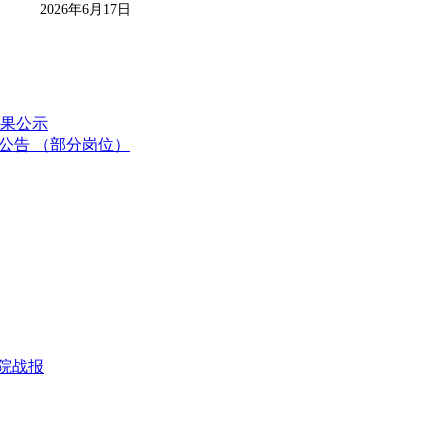
17日
果公示
评公告 （部分岗位）
医院战报