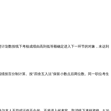
引进计划数按线下考核成绩由高到低等额确定进入下一环节的对象，未达到
绩按百分制计算。按“四舍五入法”保留小数点后两位数。同一职位考生
件与本人不符或证件不全的，不准进入候考室，取消线下考核资格，8:30