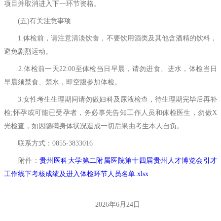
项目并取消进入下一环节资格。
(五)有关注意事项
1.体检前，请注意清淡饮食，不要饮用酒类及其他含酒精的饮料，
避免剧烈运动。
2.体检前一天22:00至体检当日早晨，请勿进食、进水，体检当日
早晨须禁食、禁水，即空腹参加体检。
3.女性考生生理期间请勿做妇科及尿液检查，待生理期完毕后再补
检;怀孕或可能已受孕者，务必事先告知工作人员和体检医生，勿做X
光检查，如因隐瞒身体状况造成一切后果由考生本人自负。
联系方式：0855-3833016
附件：
贵州医科大学第二附属医院第十四届贵州人才博览会引才
工作线下考核成绩及进入体检环节人员名单
.xlsx
2026年6月24日