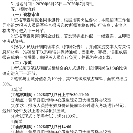
5. 报名时间：2026年6月25日—2026年7月6日。
五、招聘流程
（一）资格审查
1.资格审查与报名同步进行，根据招聘岗位要求，本院招聘工作领
导小组对报考人员是否符合报考岗位所需资格条件进行审查，审查合
格者方可进入下一环节。
2.资格审查贯穿招聘全过程，若发现弄虚作假，一经查实，立即取
消考试资格。
3.报考人员须仔细阅读本次《招聘公告》，并如实提交本人有关信
息和材料，准确留下联系电话并保持通畅，因报考、弃权、误报或瞒
报造成的一切后果，由报考人员自行负责，并视为主动弃权。
（二）考试
1.考试采取笔试和面试相结合的方式进行，按招聘岗位1:3的比例
确定进入下一环节。
2.笔试与面试分值各为100分，其中笔试成绩占50%，面试成绩占
50%。
3.笔试
(1)
笔试时间：2026年7月7日上午9:30-11:00
(2)地点：黄平县旧州镇中心卫生院公卫大楼五楼会议室
(3)要求：报考人员持有效身份证提前15分钟进入考场进行登记，
迟到10分钟及以上者不得参加应试。
(4)考试形式：闭卷考试，满分100分。
4.面试
(1)
面试时间：2026年7月7日14:00
(2)地点：黄平县旧州镇中心卫生院公卫大楼五楼会议室