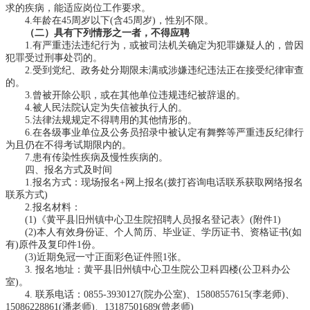
求的疾病，能适应岗位工作要求。
4.年龄在45周岁以下(含45周岁)，性别不限。
（二）具有下列情形之一者，不得应聘
1.有严重违法违纪行为，或被司法机关确定为犯罪嫌疑人的，曾因
犯罪受过刑事处罚的。
2.受到党纪、政务处分期限未满或涉嫌违纪违法正在接受纪律审查
的。
3.曾被开除公职，或在其他单位违规违纪被辞退的。
4.被人民法院认定为失信被执行人的。
5.法律法规规定不得聘用的其他情形的。
6.在各级事业单位及公务员招录中被认定有舞弊等严重违反纪律行
为且仍在不得考试期限内的。
7.患有传染性疾病及慢性疾病的。
四、报名方式及时间
1.报名方式：现场报名+网上报名(拨打咨询电话联系获取网络报名
联系方式)
2.报名材料：
(1)《黄平县旧州镇中心卫生院招聘人员报名登记表》(附件1)
(2)本人有效身份证、个人简历、毕业证、学历证书、资格证书(如
有)原件及复印件1份。
(3)近期免冠一寸正面彩色证件照1张。
3. 报名地址：黄平县旧州镇中心卫生院公卫科四楼(公卫科办公
室)。
4. 联系电话：0855-3930127(院办公室)、15808557615(李老师)、
15086228861(潘老师)、13187501689(曾老师)