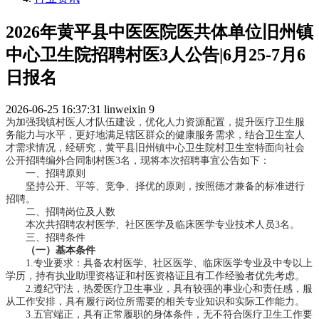
2026年黄平县中医医院医共体单位旧州镇
中心卫生院招聘村医3人公告|6月25-7月6
日报名
2026-06-25 16:37:31
linweixin
9
为加强我镇村医人才队伍建设，优化人力资源配置，提升医疗卫生服
务能力与水平，更好地满足辖区群众的健康服务需求，结合卫生室人
才需求情况，经研究，黄平县旧州镇中心卫生院村卫生室特面向社会
公开招聘编外合同制村医3名，现将本次招聘事宜公告如下：
一、招聘原则
坚持公开、平等、竞争、择优的原则，按照德才兼备的标准进行
招聘。
二、招聘岗位及人数
本次共招聘农村医学、社区医学及临床医学专业技术人员3名。
三、招聘条件
（一）基本条件
1.专业要求：具备农村医学、社区医学、临床医学专业及中专以上
学历，持有执业助理资格证和村医资格证且有工作经验者优先考虑。
2.遵纪守法，热爱医疗卫生事业，具有较强的事业心和责任感，服
从工作安排，具有履行岗位所需要的相关专业知识和实际工作能力。
3.五官端正，具有正常履职的身体条件，无不符合医疗卫生工作要