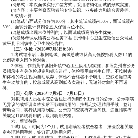
(3)形式：本次面试实行抽签方式，采用结构化面试的形式实施。
(4)内容：主要考察应聘者的专业知识、业务能力和综合素质等。
5.成绩计算
(1)笔试与面试分值各为100分，其中笔试成绩占50%，面试成绩占
50%。面试分数计算四舍五入保留两位小数。
(2)总成绩出现末位并列的，以面试成绩高的考生优先。
(3)最终考试成绩将公布在黄平县旧州镇中心卫生院微信公众号及
黄平县旧州镇中心卫生院公告栏。
（三）体检（2026年7月8日8:30）
1.考试结束后，根据笔试、面试总成绩从高到低按招聘人数1:1的
比例确定入围体检对象。
2.体检工作由黄平县旧州镇中心卫生院组织实施，参照贵州省公务
员招录中有关体检规定和标准进行，体检费用由考生自理。不按时参
加体检的考生视为自动放弃，体检不合格者不予聘用，空缺名额或考
生主动放弃的，按总成绩从高到低依次递补，无递补对象的不再递
补。
（四）公示（2026年7月9日 - 7月15日）
对拟聘用人员在本院公告栏进行为期5个工作日的公示。公示期满
无异议的或经调查核实后不影响聘用的，按规定办理聘用手续，签订
劳动合同，实行试用期制度。公示期间查实有严重问题、违反招聘有
关规定且影响聘用的，取消聘用资格。
六、薪资待遇
1.试用期：时间为1个月，试用期满经考核合格者，按医院相关规
定办理聘用手续，签订正式聘用合同。
2.聘用期：试用期结束，考核合格后，工资待遇=基本工资+基药