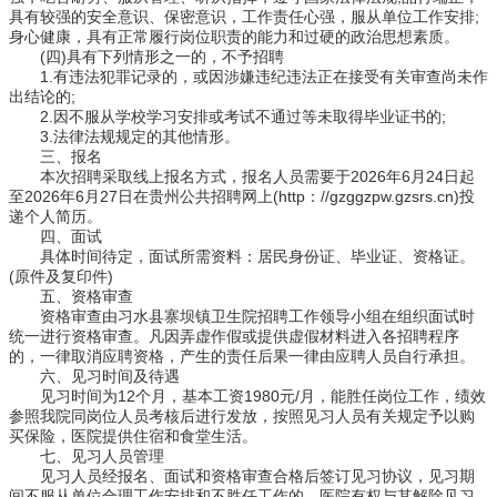
具有较强的安全意识、保密意识，工作责任心强，服从单位工作安排;
身心健康，具有正常履行岗位职责的能力和过硬的政治思想素质。
(四)具有下列情形之一的，不予招聘
1.有违法犯罪记录的，或因涉嫌违纪违法正在接受有关审查尚未作
出结论的;
2.因不服从学校学习安排或考试不通过等未取得毕业证书的;
3.法律法规规定的其他情形。
三、报名
本次招聘采取线上报名方式，报名人员需要于2026年6月24日起
至2026年6月27日在贵州公共招聘网上(http：//gzggzpw.gzsrs.cn)投
递个人简历。
四、面试
具体时间待定，面试所需资料：居民身份证、毕业证、资格证。
(原件及复印件)
五、资格审查
资格审查由习水县寨坝镇卫生院招聘工作领导小组在组织面试时
统一进行资格审查。凡因弄虚作假或提供虚假材料进入各招聘程序
的，一律取消应聘资格，产生的责任后果一律由应聘人员自行承担。
六、见习时间及待遇
见习时间为12个月，基本工资1980元/月，能胜任岗位工作，绩效
参照我院同岗位人员考核后进行发放，按照见习人员有关规定予以购
买保险，医院提供住宿和食堂生活。
七、见习人员管理
见习人员经报名、面试和资格审查合格后签订见习协议，见习期
间不服从单位合理工作安排和不胜任工作的，医院有权与其解除见习