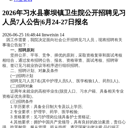
2026年习水县寨坝镇卫生院公开招聘见习
人员7人公告|6月24-27日报名
2026-06-25 16:48:44
linweixin
14
因工作需要，我院决定面向社会公开招聘见习人员，现将招聘有关
事项公告如下：
一、招聘原则
坚持公开、平等、竞争、择优的原则，采取资格复审和面试考核
相结合，通过发布招聘公告、报名、资格审查、面试考核、招聘审
核、签订见习就业协议等程序进行组织招聘。
二、招聘计划、对象及条件
(一)招聘计划
招聘见习人员7名(其中护理人员5人、医学检验1人、药剂1人)。
(二)招聘对象
近两年未就业的高校毕业生(脱贫人口、习水户籍、具备相关专业
资格证优先录取)。
(三)招聘条件
1.学历要求：具备全日制大专及以上学历;
2.专业要求：护理学、药学、医学检验;
3.资格要求：见习护理岗位须具备护士资格证;
4.其他要求：拥护中国共产党领导，具有良好的政治素质，责任心
强，吃苦耐劳、服从管理、听从指挥，遵守国家法律法规;品行端正，