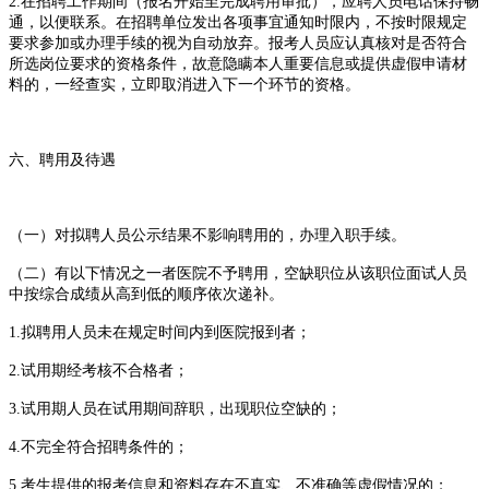
2.在招聘工作期间（报名开始至完成聘用审批），应聘人员电话保持畅
通，以便联系。在招聘单位发出各项事宜通知时限内，不按时限规定
要求参加或办理手续的视为自动放弃。报考人员应认真核对是否符合
所选岗位要求的资格条件，故意隐瞒本人重要信息或提供虚假申请材
料的，一经查实，立即取消进入下一个环节的资格。
六、聘用及待遇
（一）对拟聘人员公示结果不影响聘用的，办理入职手续。
（二）有以下情况之一者医院不予聘用，空缺职位从该职位面试人员
中按综合成绩从高到低的顺序依次递补。
1.拟聘用人员未在规定时间内到医院报到者；
2.试用期经考核不合格者；
3.试用期人员在试用期间辞职，出现职位空缺的；
4.不完全符合招聘条件的；
5.考生提供的报考信息和资料存在不真实、不准确等虚假情况的；