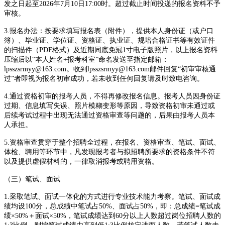
发之日起至2026年7月10日17:00时。超过截止时间投递的报名资料不予
审核。
3.报名办法：按要求填写报名表（附件），提供本人身份证（或户口
簿）、毕业证、学位证、资格证、执业证、规培合格证书等有效证件
的扫描件（PDF格式）及近期同底免冠1寸电子版照片，以上报名资料
压缩后以“本人姓名+报考科室”命名发送至指定邮箱：
lpsszsrmyy@163.com。收到lpsszsrmyy@163.com邮件回复“初审审核通
过”者即视为报名初审成功，若未收到任何回复请及时致电咨询。
4.通过资格初审的报考人员，不得再修改报名信息。报考人员因身份证
过期、信息填写失误、照片模糊变形等原因，导致资格初审未通过或
后续考试过程中出现无法通过资格审查等问题的，后果由报考人员本
人承担。
5.资格审查贯穿于整个招聘全过程，在报名、资格审查、笔试、面试、
体检、聘用等环节中，凡发现报考者与拟招聘所要求的资格条件不符
以及提供虚假材料的，一律取消报考或聘用资格。
（三）笔试、面试
1.采取笔试、面试一体化的方式进行专业技术能力考察。笔试、面试成
绩均设100分，总成绩中笔试占50%、面试占50%，即：总成绩=笔试成
绩×50%＋面试×50%，笔试成绩达到60分以上人数超过岗位招聘人数的