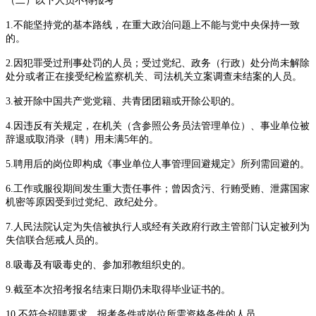
（二）以下人员不得报考
1.不能坚持党的基本路线，在重大政治问题上不能与党中央保持一致
的。
2.因犯罪受过刑事处罚的人员；受过党纪、政务（行政）处分尚未解除
处分或者正在接受纪检监察机关、司法机关立案调查未结案的人员。
3.被开除中国共产党党籍、共青团团籍或开除公职的。
4.因违反有关规定，在机关（含参照公务员法管理单位）、事业单位被
辞退或取消录（聘）用未满5年的。
5.聘用后的岗位即构成《事业单位人事管理回避规定》所列需回避的。
6.工作或服役期间发生重大责任事件；曾因贪污、行贿受贿、泄露国家
机密等原因受到过党纪、政纪处分。
7.人民法院认定为失信被执行人或经有关政府行政主管部门认定被列为
失信联合惩戒人员的。
8.吸毒及有吸毒史的、参加邪教组织史的。
9.截至本次招考报名结束日期仍未取得毕业证书的。
10.不符合招聘要求、报考条件或岗位所需资格条件的人员。