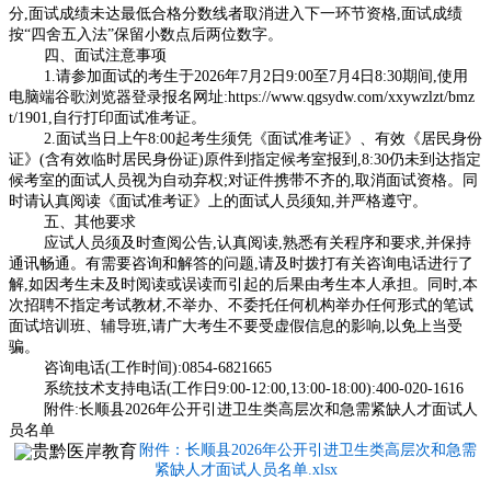
分,面试成绩未达最低合格分数线者取消进入下一环节资格,面试成绩
按“四舍五入法”保留小数点后两位数字。
四、面试注意事项
1.请参加面试的考生于2026年7月2日9:00至7月4日8:30期间,使用
电脑端谷歌浏览器登录报名网址:https://www.qgsydw.com/xxywzlzt/bmz
t/1901,自行打印面试准考证。
2.面试当日上午8:00起考生须凭《面试准考证》、有效《居民身份
证》(含有效临时居民身份证)原件到指定候考室报到,8:30仍未到达指定
候考室的面试人员视为自动弃权;对证件携带不齐的,取消面试资格。同
时请认真阅读《面试准考证》上的面试人员须知,并严格遵守。
五、其他要求
应试人员须及时查阅公告,认真阅读,熟悉有关程序和要求,并保持
通讯畅通。有需要咨询和解答的问题,请及时拨打有关咨询电话进行了
解,如因考生未及时阅读或误读而引起的后果由考生本人承担。同时,本
次招聘不指定考试教材,不举办、不委托任何机构举办任何形式的笔试
面试培训班、辅导班,请广大考生不要受虚假信息的影响,以免上当受
骗。
咨询电话(工作时间):0854-6821665
系统技术支持电话(工作日9:00-12:00,13:00-18:00):400-020-1616
附件:长顺县2026年公开引进卫生类高层次和急需紧缺人
才面试人
员名单
附件：长顺县2026年公开引进卫生类高层次和急需
紧缺人才面试人员名单.xlsx