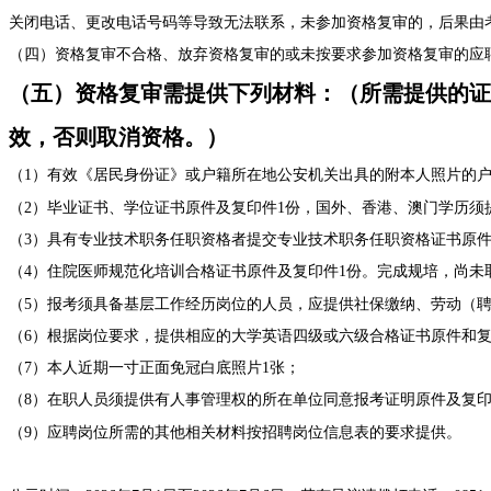
关闭电话、更改电话号码等导致无法联系，未参加资格复审的，后果由
（
四
）
资格复审不合格、放弃资格复审的或未按要求参加资格复审的应
（五）资格复审需提供下列材料：（所需提供的证
效，否则取消资格。）
（
1）有效《居民身份证》或户籍所在地公安机关出具的附本人照片的户
（
2）毕业证书、学位证书原件及复印件1份，国外、香港、澳门学历须
（
3）具有专业技术职务任职资格者提交专业技术职务任职资格证书原件
（
4）住院医师规范化培训合格证书原件及复印件1份。完成规培，尚未取
（
5）报考须具备基层工作经历岗位的人员，应提供社保缴纳、劳动（聘
（
6）根据岗位要求，提供相应的大学英语四级或六级合格证书原件和复
（
7）本人近期一寸正面免冠白底照片1张；
（
8）在职人员须提供有人事管理权的所在单位同意报考证明原件及复印
（
9）应聘岗位所需的其他相关材料按招聘岗位信息表的要求提供。