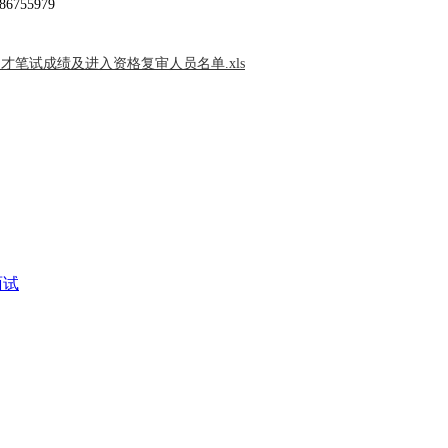
86
755979
笔试成绩及进入资格复审人员名单.xls
面试