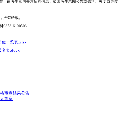
”发布，请考生密切关注招聘信息，如因考生未阅公告或错填、关闭或更
许，严禁转载。
8-6100506
一览表.xlsx
表.docx
资格审查结果公告
2人简章