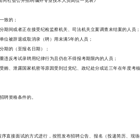
面向社会公开招聘编外专业技术人员岗位一览表》
持一致的；
处分期间或者正在接受纪检监察机关、司法机关立案调查未结案的人员
业单位被辞退或取消录（聘）用未满5年的人员；
处分期的（至报名日期）；
严重违反考试录聘用纪律行为且仍在不得报考期限内的人员；
贿受贿、泄露国家机密等原因受到过党纪、政纪处分或近三年在年度考
合招聘资格条件的。
程序直接面试的方式进行，按照发布招聘公告、报名（投递简历、现场