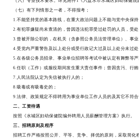
（六）专业技术要求。详见附件1《六盘水市水城区妇幼保健院
（七）有下列情形之一者，不得报考；
1.不能坚持党的基本路线，在重大政治问题上不能与党中央保
2.有犯罪嫌疑尚未查清的，曾因违法犯罪受过处罚的人员，受
3.曾被开除公职的，在机关（含参照公务员法管理单位）、事
4.受党内严重警告及以上处分或受行政记大过及以上处分未过
5.在各级公务员招录、事业单位招聘等考试中被认定有舞弊等
6.任职（工作）或服役期间发生重大责任事件；曾因贪污、行
7.人民法院认定为失信被执行人的；
8.吸毒或有吸毒史的；
9.法律、政策规定不得聘用为事业单位工作人员的及其它不符
二、工资待遇
按照《水城区妇幼保健院编外聘用人员薪酬管理方案》执行。
三、招聘原则及程序
招聘工作严格按照公开、平等、竞争、择优的原则，采取简化