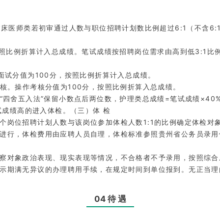
床医师类若初审通过人数与职位招聘计划数比例超过6:1（不含6:1
照比例折算计入总成绩。笔试成绩按招聘岗位需求由高到低3:1比例
面试分值为100分，按照比例折算计入总成绩。
核。操作考核分值为100分，按照比例折算入总成绩。
四舍五入法”保留小数点后两位数，护理类总成绩=笔试成绩×40%
试成绩高的进入体检。（三）体 检
个岗位招聘计划人数与该岗位参加体检人数1:1的比例确定体检对
进行，体检费用由应聘人员自理，体检标准参照贵州省公务员录用
察对象政治表现、现实表现等情况，不合格者不予录用，按照综合
示期满无异议的办理聘用手续，在规定时间到单位报到。无正当理
04 待 遇