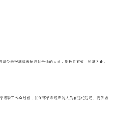
。（2）如招聘岗位未报满或未招聘到合适的人员，则长期有效，招满为止。
贯穿招聘工作全过程，任何环节发现应聘人员有违纪违规、提供虚