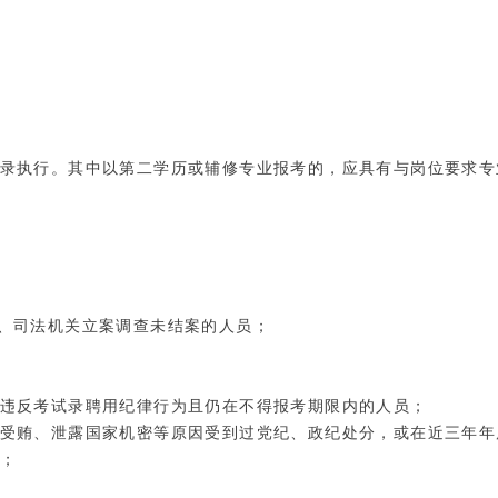
目录执行。其中以第二学历或辅修专业报考的，应具有与岗位要求
关、司法机关立案调查未结案的人员；
重违反考试录聘用纪律行为且仍在不得报考期限内的人员；
贿受贿、泄露国家机密等原因受到过党纪、政纪处分，或在近三年
的；