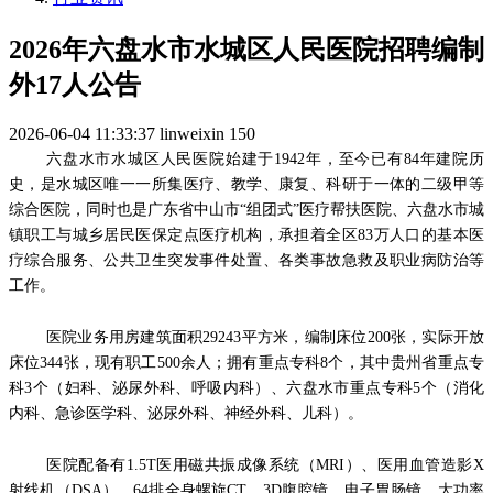
2026年六盘水市水城区人民医院招聘编制
外17人公告
2026-06-04 11:33:37
linweixin
150
六盘水市水城区人民医院始建于1942年，至今已有84年建院历
史，是水城区唯一一所集医疗、教学、康复、科研于一体的二级甲等
综合医院，同时也是广东省中山市“组团式”医疗帮扶医院、六盘水市城
镇职工与城乡居民医保定点医疗机构，承担着全区83万人口的基本医
疗综合服务、公共卫生突发事件处置、各类事故急救及职业病防治等
工作。
医院业务用房建筑面积29243平方米，编制床位200张，实际开放
床位344张，现有职工500余人；拥有重点专科8个，其中贵州省重点专
科3个（妇科、泌尿外科、呼吸内科）、六盘水市重点专科5个（消化
内科、急诊医学科、泌尿外科、神经外科、儿科）。
医院配备有1.5T医用磁共振成像系统（MRI）、医用血管造影X
射线机（DSA）、64排全身螺旋CT、3D腹腔镜、电子胃肠镜、大功率