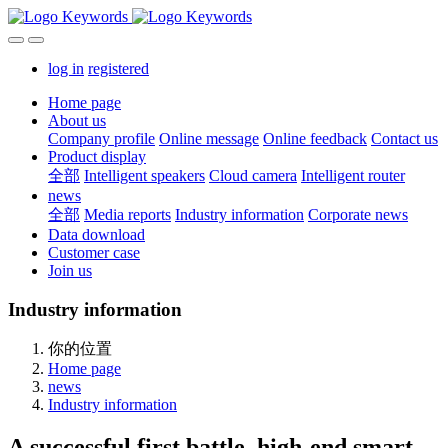
log in
registered
Home page
About us
Company profile
Online message
Online feedback
Contact us
Product display
全部
Intelligent speakers
Cloud camera
Intelligent router
news
全部
Media reports
Industry information
Corporate news
Data download
Customer case
Join us
Industry information
你的位置
Home page
news
Industry information
A successful first battle, high-end smart