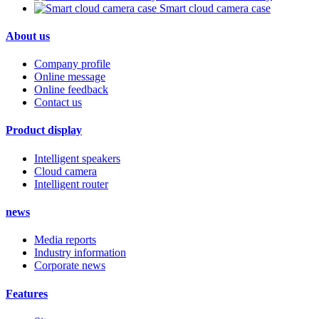
Smart cloud camera case
About us
Company profile
Online message
Online feedback
Contact us
Product display
Intelligent speakers
Cloud camera
Intelligent router
news
Media reports
Industry information
Corporate news
Features