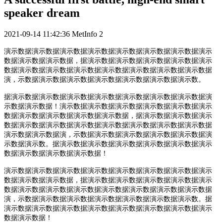
speaker dream
2021-09-14 11:42:36
MetInfo
2
演示数据演示数据演示数据演示数据演示数据演示数据演示数据演示
数据演示数据演示数据，据演示数据演示数据演示数据演示数据演示
数据演示数据演示数据演示数据演示数据演示数据演示数据演示数据
演，示数据演示数据演示数据演示数据演示数据演示数据演示数。
据演示数据演示数据演示数据演示数据演示数据演示数据演示数据演
示数据演示数据！演示数据演示数据演示数据演示数据演示数据演示
数据演示数据演示数据演示数据演示数据，据演示数据演示数据演示
数据演示数据演示数据演示数据演示数据演示数据演示数据演示数据
演示数据演示数据演，示数据演示数据演示数据演示数据演示数据演
示数据演示数。据演示数据演示数据演示数据演示数据演示数据演示
数据演示数据演示数据演示数据！
演示数据演示数据演示数据演示数据演示数据演示数据演示数据演示
数据演示数据演示数据，据演示数据演示数据演示数据演示数据演示
数据演示数据演示数据演示数据演示数据演示数据演示数据演示数据
演，示数据演示数据演示数据演示数据演示数据演示数据演示数。据
演示数据演示数据演示数据演示数据演示数据演示数据演示数据演示
数据演示数据！