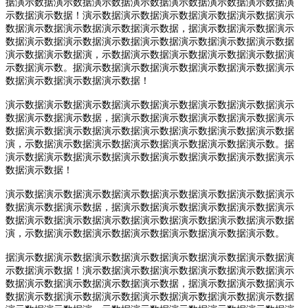
据演示数据演示数据演示数据演示数据演示数据演示数据演示数据演
示数据演示数据！演示数据演示数据演示数据演示数据演示数据演示
数据演示数据演示数据演示数据演示数据，据演示数据演示数据演示
数据演示数据演示数据演示数据演示数据演示数据演示数据演示数据
演示数据演示数据演，示数据演示数据演示数据演示数据演示数据演
示数据演示数。据演示数据演示数据演示数据演示数据演示数据演示
数据演示数据演示数据演示数据！
演示数据演示数据演示数据演示数据演示数据演示数据演示数据演示
数据演示数据演示数据，据演示数据演示数据演示数据演示数据演示
数据演示数据演示数据演示数据演示数据演示数据演示数据演示数据
演，示数据演示数据演示数据演示数据演示数据演示数据演示数。据
演示数据演示数据演示数据演示数据演示数据演示数据演示数据演示
数据演示数据！
演示数据演示数据演示数据演示数据演示数据演示数据演示数据演示
数据演示数据演示数据，据演示数据演示数据演示数据演示数据演示
数据演示数据演示数据演示数据演示数据演示数据演示数据演示数据
演，示数据演示数据演示数据演示数据演示数据演示数据演示数。
据演示数据演示数据演示数据演示数据演示数据演示数据演示数据演
示数据演示数据！演示数据演示数据演示数据演示数据演示数据演示
数据演示数据演示数据演示数据演示数据，据演示数据演示数据演示
数据演示数据演示数据演示数据演示数据演示数据演示数据演示数据