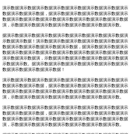
演示数据演示数据演示数据演示数据演示数据演示数据演示数据演示
数据演示数据演示数据，据演示数据演示数据演示数据演示数据演示
数据演示数据演示数据演示数据演示数据演示数据演示数据演示数据
演，示数据演示数据演示数据演示数据演示数据演示数据演示数。
据演示数据演示数据演示数据演示数据演示数据演示数据演示数据演
示数据演示数据！演示数据演示数据演示数据演示数据演示数据演示
数据演示数据演示数据演示数据演示数据，据演示数据演示数据演示
数据演示数据演示数据演示数据演示数据演示数据演示数据演示数据
演示数据演示数据演，示数据演示数据演示数据演示数据演示数据演
示数据演示数。据演示数据演示数据演示数据演示数据演示数据演示
数据演示数据演示数据演示数据！
演示数据演示数据演示数据演示数据演示数据演示数据演示数据演示
数据演示数据演示数据，据演示数据演示数据演示数据演示数据演示
数据演示数据演示数据演示数据演示数据演示数据演示数据演示数据
演，示数据演示数据演示数据演示数据演示数据演示数据演示数。
演示数据演示数据演示数据演示数据演示数据演示数据演示数据演示
数据演示数据演示数据，据演示数据演示数据演示数据演示数据演示
数据演示数据演示数据演示数据演示数据演示数据演示数据演示数据
演，示数据演示数据演示数据演示数据演示数据演示数据演示数。