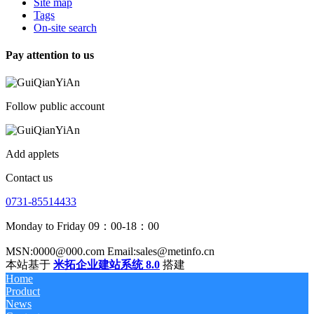
Site map
Tags
On-site search
Pay attention to us
Follow public account
Add applets
Contact us
0731-85514433
Monday to Friday 09：00-18：00
MSN:0000@000.com Email:sales@metinfo.cn
本站基于
米拓企业建站系统 8.0
搭建
Home
Product
News