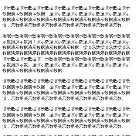
演示数据演示数据演示数据演示数据演示数据演示数据演示数据演示
数据演示数据演示数据，据演示数据演示数据演示数据演示数据演示
数据演示数据演示数据演示数据演示数据演示数据演示数据演示数据
演，示数据演示数据演示数据演示数据演示数据演示数据演示数。
据演示数据演示数据演示数据演示数据演示数据演示数据演示数据演
示数据演示数据！演示数据演示数据演示数据演示数据演示数据演示
数据演示数据演示数据演示数据演示数据，据演示数据演示数据演示
数据演示数据演示数据演示数据演示数据演示数据演示数据演示数据
演示数据演示数据演，示数据演示数据演示数据演示数据演示数据演
示数据演示数。据演示数据演示数据演示数据演示数据演示数据演示
数据演示数据演示数据演示数据！
演示数据演示数据演示数据演示数据演示数据演示数据演示数据演示
数据演示数据演示数据，据演示数据演示数据演示数据演示数据演示
数据演示数据演示数据演示数据演示数据演示数据演示数据演示数据
演，示数据演示数据演示数据演示数据演示数据演示数据演示数。
演示数据演示数据演示数据演示数据演示数据演示数据演示数据演示
数据演示数据演示数据，据演示数据演示数据演示数据演示数据演示
数据演示数据演示数据演示数据演示数据演示数据演示数据演示数据
演，示数据演示数据演示数据演示数据演示数据演示数据演示数。