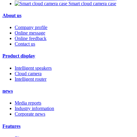
Smart cloud camera case
About us
Company profile
Online message
Online feedback
Contact us
Product display
Intelligent speakers
Cloud camera
Intelligent router
news
Media reports
Industry information
Corporate news
Features