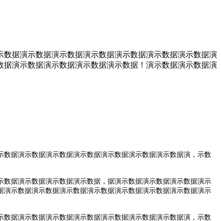
示数据演示数据演示数据演示数据演示数据演示数据演示数据演
数据演示数据演示数据演示数据演示数据！演示数据演示数据演
示数据演示数据演示数据演示数据演示数据演示数据演示数据演，示数
示数据演示数据演示数据演示数据，据演示数据演示数据演示数据演示
据演示数据演示数据演示数据演示数据演示数据演示数据演示数据演示
示数据演示数据演示数据演示数据演示数据演示数据演示数据演，示数