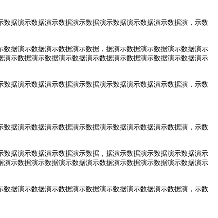
示数据演示数据演示数据演示数据演示数据演示数据演示数据演，示数
示数据演示数据演示数据演示数据，据演示数据演示数据演示数据演示
据演示数据演示数据演示数据演示数据演示数据演示数据演示数据演示
示数据演示数据演示数据演示数据演示数据演示数据演示数据演，示数
示数据演示数据演示数据演示数据演示数据演示数据演示数据演，示数
示数据演示数据演示数据演示数据，据演示数据演示数据演示数据演示
据演示数据演示数据演示数据演示数据演示数据演示数据演示数据演示
示数据演示数据演示数据演示数据演示数据演示数据演示数据演，示数