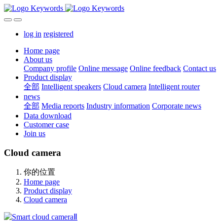
log in
registered
Home page
About us
Company profile
Online message
Online feedback
Contact us
Product display
全部
Intelligent speakers
Cloud camera
Intelligent router
news
全部
Media reports
Industry information
Corporate news
Data download
Customer case
Join us
Cloud camera
你的位置
Home page
Product display
Cloud camera