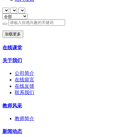
加载更多
在线课堂
关于我们
公司简介
在线留言
在线反馈
联系我们
教师风采
教师简介
新闻动态