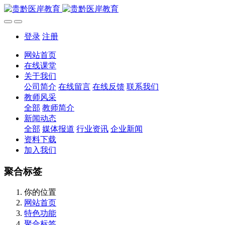
登录
注册
网站首页
在线课堂
关于我们
公司简介
在线留言
在线反馈
联系我们
教师风采
全部
教师简介
新闻动态
全部
媒体报道
行业资讯
企业新闻
资料下载
加入我们
聚合标签
你的位置
网站首页
特色功能
聚合标签