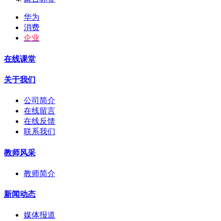
华为
消费
企业
在线课堂
关于我们
公司简介
在线留言
在线反馈
联系我们
教师风采
教师简介
新闻动态
媒体报道